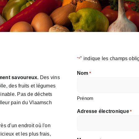
" indique les champs obli
"*
Nom
*
ement savoureux.
Des vins
le, des fruits et légumes
ginable. Pas de déchets
Prénom
eilleur pain du Vlaamsch
Adresse électronique
*
ès d'un endroit où l'on
cieux et les plus frais,