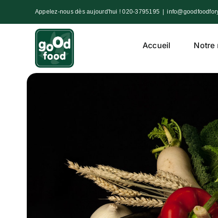
Aller
Appelez-nous dès aujourd'hui !
020-3795195
|
info@goodfoodfor
au
contenu
Accueil
Notre