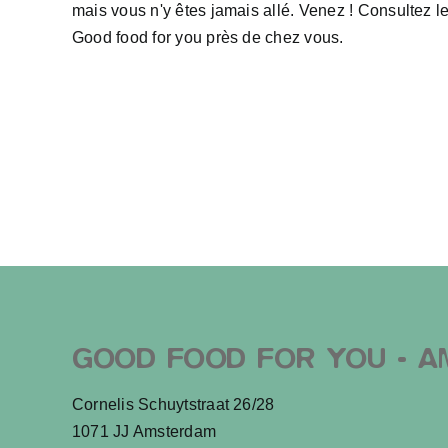
mais vous n'y êtes jamais allé. Venez ! Consultez 
Good food for you près de chez vous.
GOOD FOOD FOR YOU - A
Cornelis Schuytstraat 26/28
1071 JJ Amsterdam