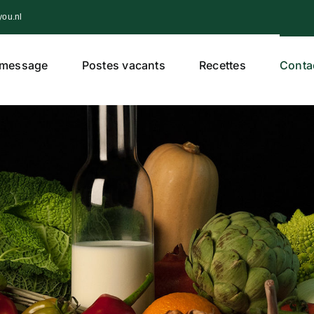
you.nl
 message
Postes vacants
Recettes
Conta