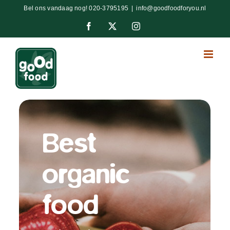
Ga
Bel ons vandaag nog!
020-3795195
|
info@goodfoodforyou.nl
naar
Facebook
X
Instagram
inhoud
Best
organic
food