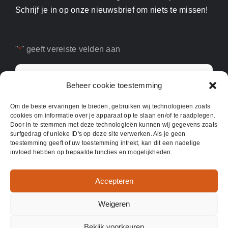
Schrijf je in op onze nieuwsbrief om niets te missen!
"
" geeft vereiste velden aan
*
E-
mailadres
Beheer cookie toestemming
*
Om de beste ervaringen te bieden, gebruiken wij technologieën zoals
cookies om informatie over je apparaat op te slaan en/of te raadplegen.
Door in te stemmen met deze technologieën kunnen wij gegevens zoals
surfgedrag of unieke ID's op deze site verwerken. Als je geen
toestemming geeft of uw toestemming intrekt, kan dit een nadelige
invloed hebben op bepaalde functies en mogelijkheden.
Accepteren
Weigeren
©
2026 | Good Food For You
Bekijk voorkeuren