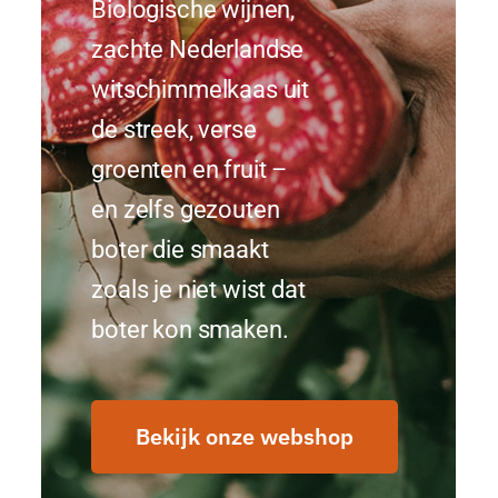
Biologische wijnen,
zachte Nederlandse
witschimmelkaas uit
de streek, verse
groenten en fruit –
en zelfs gezouten
boter die smaakt
zoals je niet wist dat
boter kon smaken.
Bekijk onze webshop