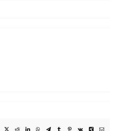
Facebook
X
Reddit
LinkedIn
WhatsApp
Telegram
Tumblr
Pinterest
Vk
Xing
E-