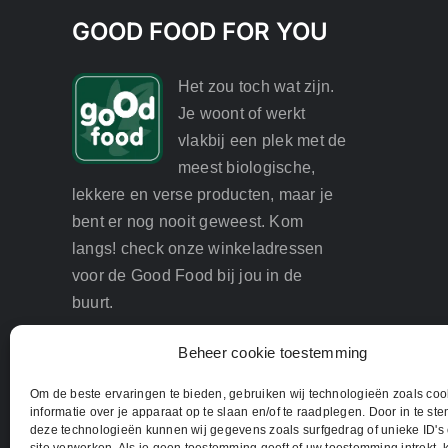
GOOD FOOD FOR YOU
Het zou toch wat zijn.
Je woont of werkt
vlakbij een plek met de
meest biologische,
lekkere en verse producten, maar je
bent er nog nooit geweest. Kom
langs! check onze winkeladressen
voor de Good Food bij jou in de
buurt.
Beheer cookie toestemming
Om de beste ervaringen te bieden, gebruiken wij technologieën zoals co
informatie over je apparaat op te slaan en/of te raadplegen. Door in te s
deze technologieën kunnen wij gegevens zoals surfgedrag of unieke ID's